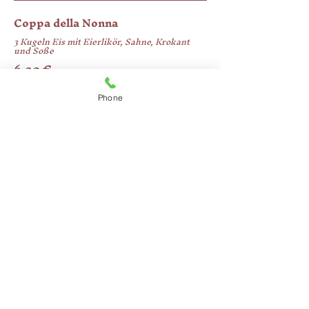
Coppa della Nonna
3 Kugeln Eis mit Eierlikör, Sahne, Krokant
und Soße
6,90 €
Phone
Hausgemachtes Tiramisú
5,95 €