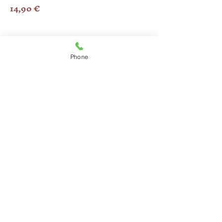
14,90 €
Farfalle
Phone
Farfalle al salmone
Mit geräuchertem Lachs und Erbsen in
Sahnesoße
15,80 €
Farfalle tonno, gamberetti e piselli
mit Erbsen, Krabben und Thunfisch in
Sahnesoße
15,80 €
Farfalle primavera